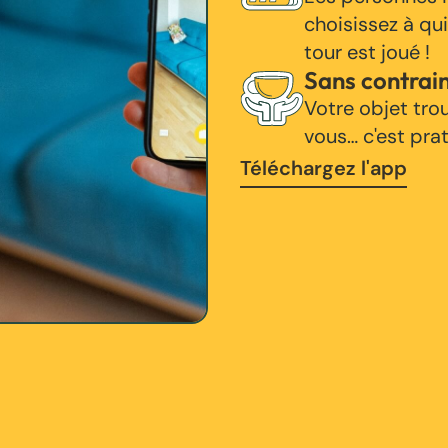
choisissez à qui
tour est joué !
Sans contrai
Votre objet tro
vous… c'est pra
Téléchargez l'app