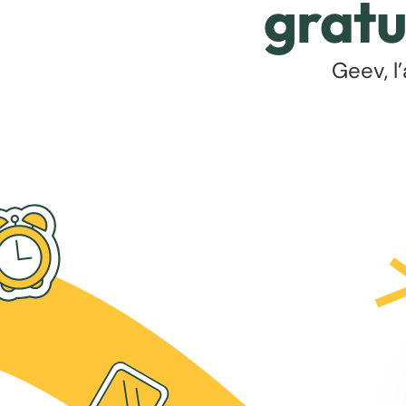
gratu
Geev, l