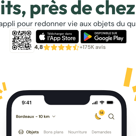
its, près de chez
’appli pour redonner vie aux objets du qu
4,8
+175K avis