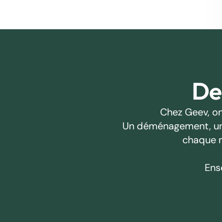
Des
Chez Geev, on
Un déménagement, un pr
chaque m
Ens