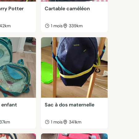
rry Potter
Cartable caméléon
42km
1 mois
339km
 enfant
Sac à dos maternelle
37km
1 mois
341km