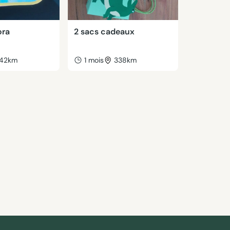
ora
2 sacs cadeaux
42km
1 mois
338km