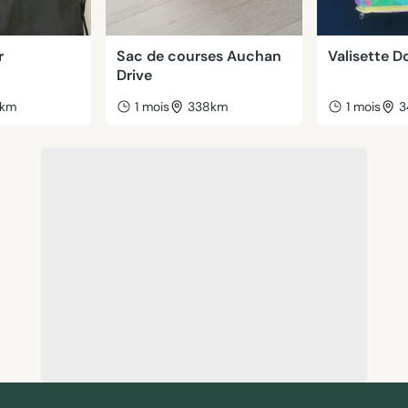
r
Sac de courses Auchan
Valisette D
Drive
2km
1 mois
338km
1 mois
3