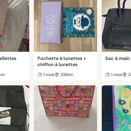
illettes
Pochette à lunettes +
Sac à main
chiffon à lunettes
km
1 mois
338km
1 mois
3