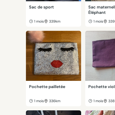
Sac de sport
Sac maternell
Éléphant
1 mois
339km
1 mois
33
Pochette pailletée
Pochette viol
1 mois
336km
1 mois
33