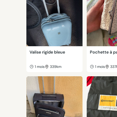
Valise rigide bleue
Pochette à pa
1 mois
339km
1 mois
337