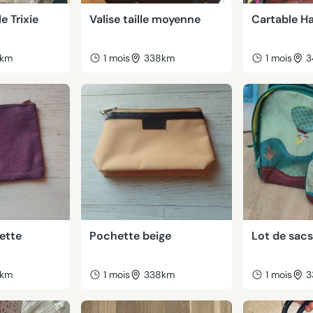
e Trixie
Valise taille moyenne
Cartable Ha
9km
1 mois
338km
1 mois
3
ette
Pochette beige
Lot de sacs
8km
1 mois
338km
1 mois
3