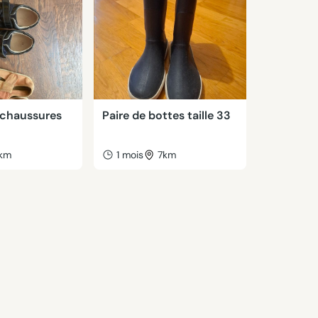
 chaussures
Paire de bottes taille 33
km
1 mois
7km