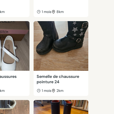
km
1 mois
8km
haussures
Semelle de chaussure
pointure 24
km
1 mois
2km