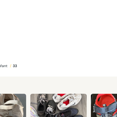
nfant
/
33