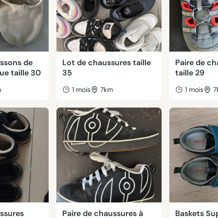
ussons de
Lot de chaussures taille
Paire de c
ue taille 30
35
taille 29
m
1 mois
7km
1 mois
7
ussures
Paire de chaussures à
Baskets Sup