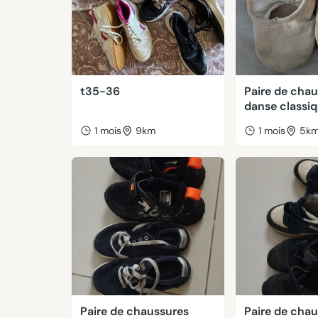
t35-36
Paire de cha
danse classiq
1 mois
9km
1 mois
5k
Paire de chaussures
Paire de cha