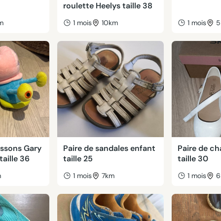
roulette Heelys taille 38
m
1 mois
10km
1 mois
5
ussons Gary
Paire de sandales enfant
Paire de c
taille 36
taille 25
taille 30
m
1 mois
7km
1 mois
6