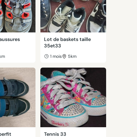
haussures
Lot de baskets taille
35et33
km
1 mois
5km
erfit
Tennis 33