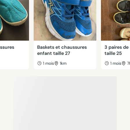
ussures
Baskets et chaussures
3 paires de
enfant taille 27
taille 25
m
1 mois
1km
1 mois
7