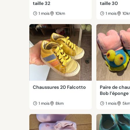
taille 32
taille 30
1 mois
10km
1 mois
10k
Chaussures 20 Falcotto
Paire de cha
Bob l’éponge 
1 mois
8km
1 mois
5k