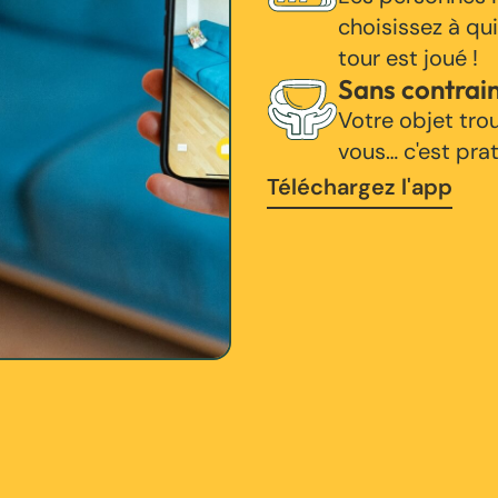
choisissez à qui
tour est joué !
Sans contrai
Votre objet tro
vous… c'est pra
Téléchargez l'app