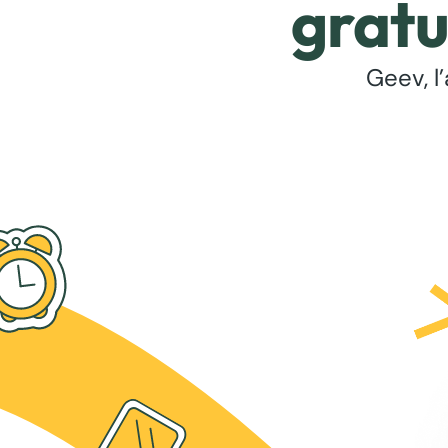
gratu
Geev, l