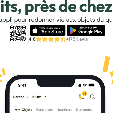
its, près de chez
’appli pour redonner vie aux objets du qu
4,8
+175K avis