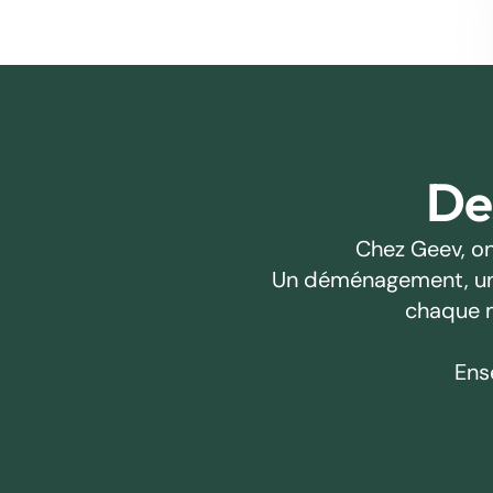
Des
Chez Geev, on
Un déménagement, un pr
chaque m
Ens