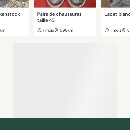
rkenstock
Paire de chaussures
Lacet blan
taille 43
7km
1 mois
598km
1 mois
5