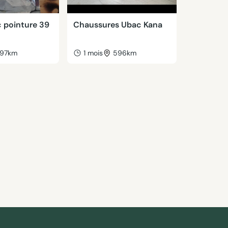
c pointure 39
Chaussures Ubac Kana
97km
1 mois
596km