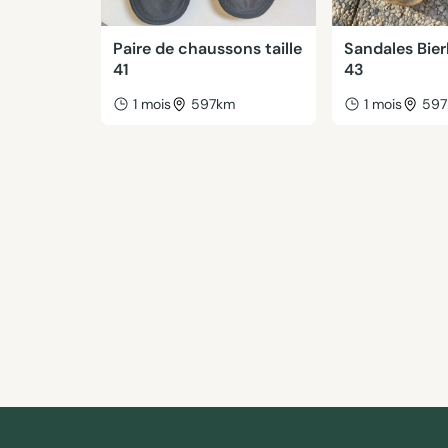
Paire de chaussons taille
Sandales Bie
41
43
1 mois
597km
1 mois
59