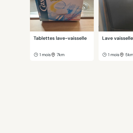
Tablettes lave-vaisselle
Lave vaisselle
1 mois
7km
1 mois
5k