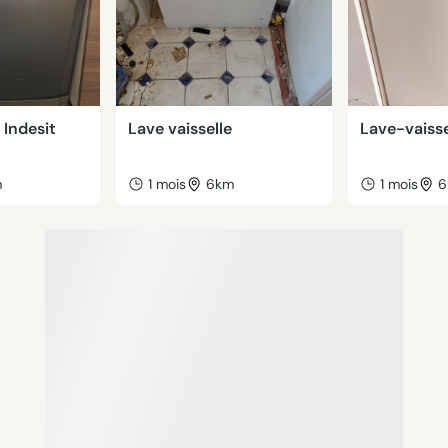
 Indesit
Lave vaisselle
Lave-vaisse
m
1 mois
6km
1 mois
6