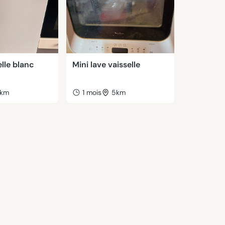
lle blanc
Mini lave vaisselle
km
1 mois
5km