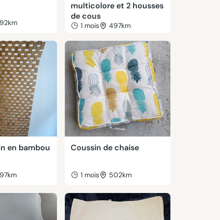
multicolore et 2 housses
de cous
92km
1 mois
497km
ain en bambou
Coussin de chaise
97km
1 mois
502km