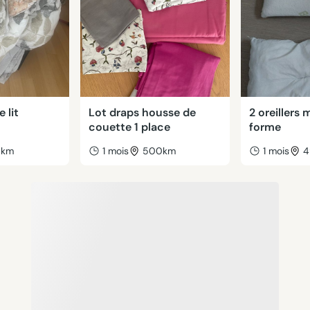
 lit
Lot draps housse de
2 oreillers
couette 1 place
forme
8km
1 mois
500km
1 mois
4