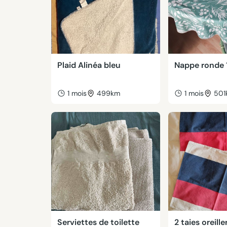
Plaid Alinéa bleu
Nappe ronde
1 mois
499km
1 mois
501
Serviettes de toilette
2 taies oreille