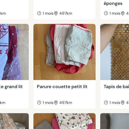
éponges
8km
1 mois
497km
1 mois
4
e grand lit
Parure couette petit lit
Tapis de b
7km
1 mois
497km
1 mois
4