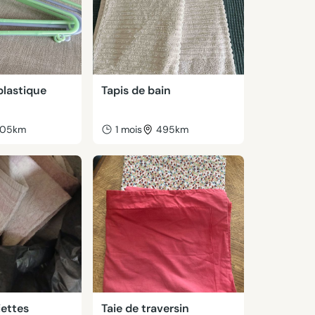
plastique
Tapis de bain
05km
1 mois
495km
iettes
Taie de traversin