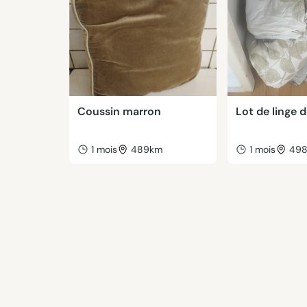
Coussin marron
Lot de linge de
1 mois
489km
1 mois
49