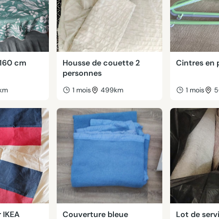
 160 cm
Housse de couette 2
Cintres en 
personnes
km
1 mois
499km
1 mois
5
r IKEA
Couverture bleue
Lot de serv