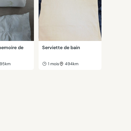
 memoire de
Serviette de bain
95km
1 mois
494km