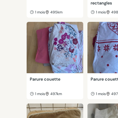
rectangles
1 mois
495km
1 mois
49
Parure couette
Parure couett
1 mois
497km
1 mois
49