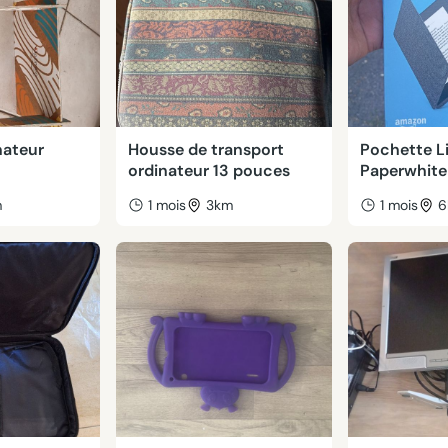
nateur
Housse de transport
Pochette Li
ordinateur 13 pouces
Paperwhite
m
1 mois
3km
1 mois
6