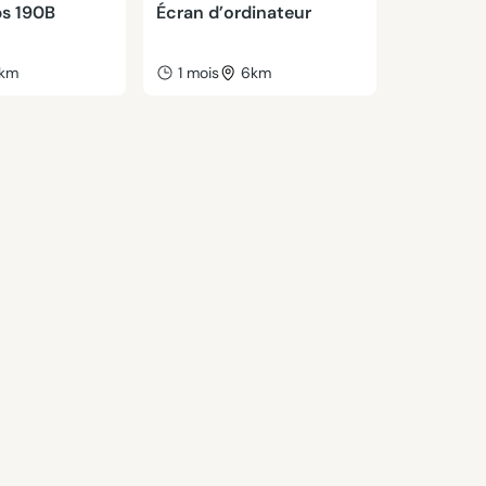
ps 190B
Écran d’ordinateur
km
1 mois
6km