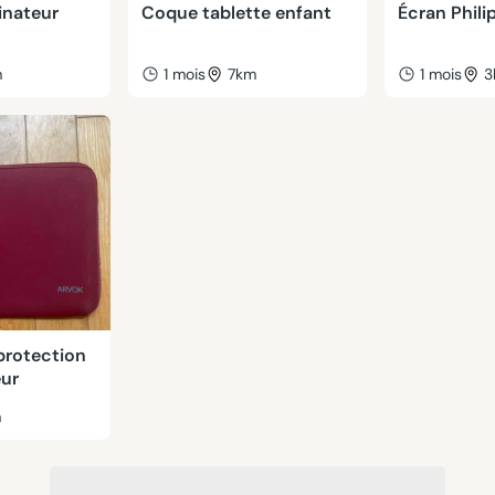
inateur
Coque tablette enfant
Écran Phili
m
1 mois
7km
1 mois
3
protection
eur
m