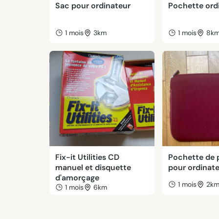
Sac pour ordinateur
Pochette ord
1 mois
3km
1 mois
8k
Fix-it Utilities CD
Pochette de 
manuel et disquette
pour ordinat
d'amorçage
1 mois
2k
1 mois
6km