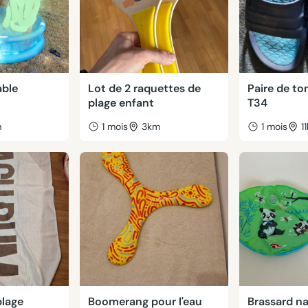
able
Lot de 2 raquettes de
Paire de to
plage enfant
T34
m
1 mois
3km
1 mois
1
plage
Boomerang pour l'eau
Brassard na