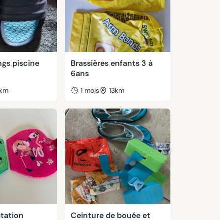
ngs piscine
Brassières enfants 3 à
6ans
1km
1 mois
13km
tation
Ceinture de bouée et