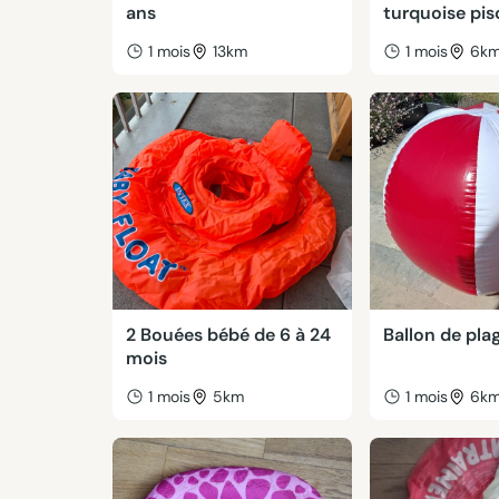
ans
turquoise pis
1 mois
13km
1 mois
6k
2 Bouées bébé de 6 à 24
Ballon de pla
mois
1 mois
5km
1 mois
6k