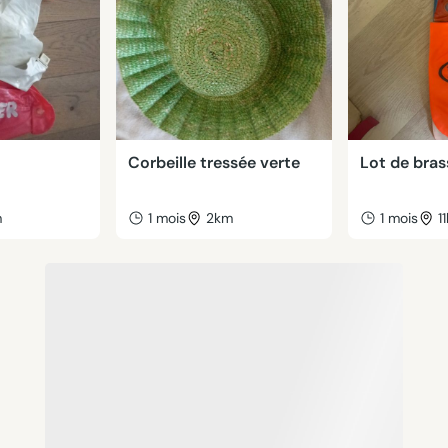
Corbeille tressée verte
Lot de bras
m
1 mois
2km
1 mois
1