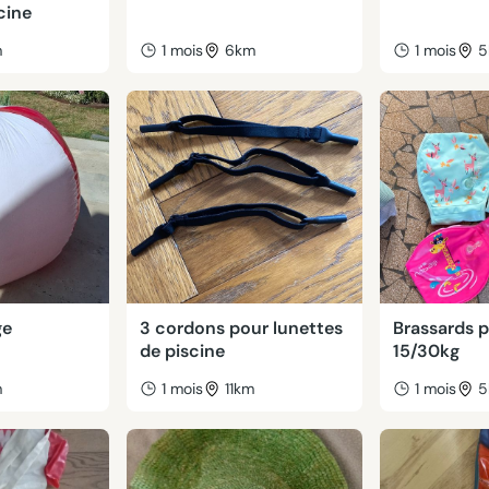
cine
m
1 mois
6km
1 mois
5
ge
3 cordons pour lunettes
Brassards p
de piscine
15/30kg
m
1 mois
11km
1 mois
5