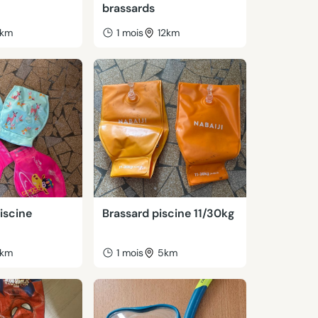
brassards
km
1 mois
12km
iscine
Brassard piscine 11/30kg
km
1 mois
5km