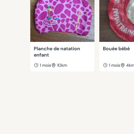
Planche de natation
Bouée bébé
enfant
1 mois
10km
1 mois
4k