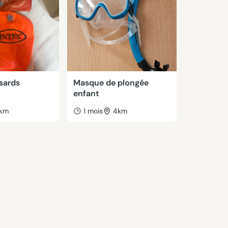
sards
Masque de plongée
enfant
1km
1 mois
4km