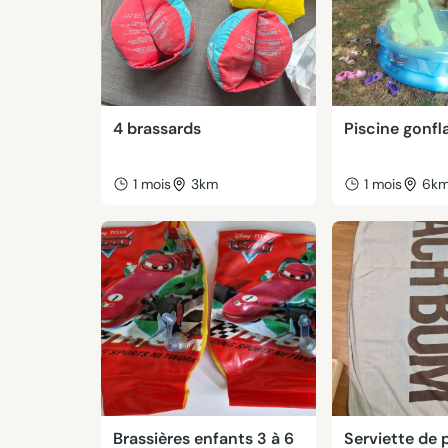
4 brassards
Piscine gonfl
1 mois
3km
1 mois
6k
Brassières enfants 3 à 6
Serviette de 