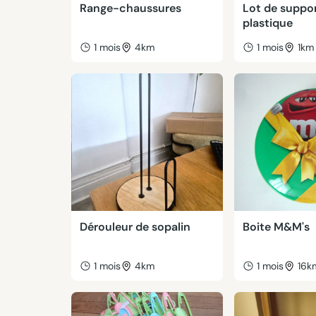
Range-chaussures
Lot de suppo
plastique
1 mois
4km
1 mois
1km
Dérouleur de sopalin
Boite M&M's
1 mois
4km
1 mois
16k