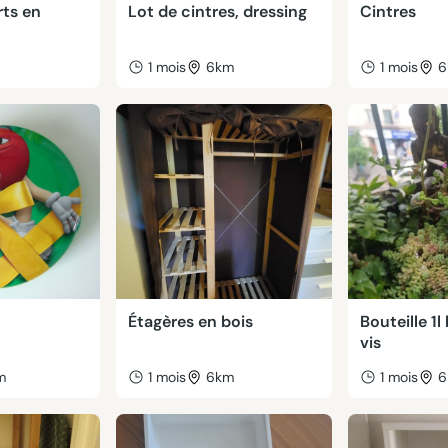
rts en
Lot de cintres, dressing
Cintres
1 mois
6km
1 mois
6
Étagères en bois
Bouteille 1
vis
m
1 mois
6km
1 mois
6