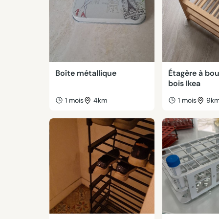
Boîte métallique
Étagère à bou
bois Ikea
1 mois
4km
1 mois
9k