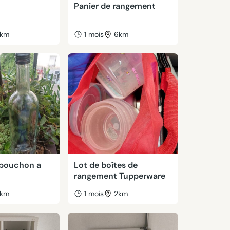
Panier de rangement
km
1 mois
6km
l bouchon a
Lot de boîtes de
rangement Tupperware
km
1 mois
2km