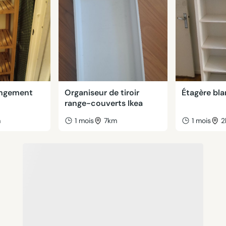
angement
Organiseur de tiroir
Étagère bl
range-couverts Ikea
m
1 mois
7km
1 mois
2