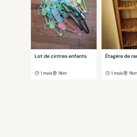
Lot de cintres enfants
Étagère de r
1 mois
11km
1 mois
11k