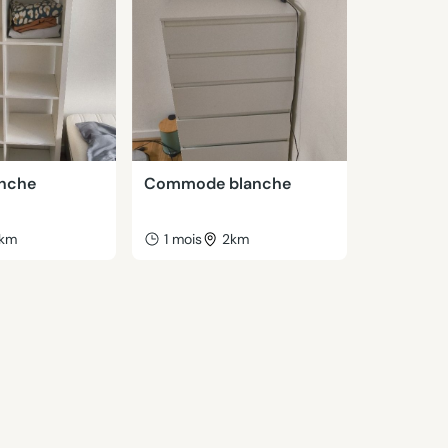
anche
Commode blanche
km
1 mois
2km