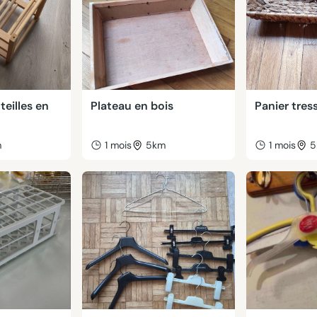
teilles en
Plateau en bois
Panier tres
m
1 mois
5km
1 mois
5