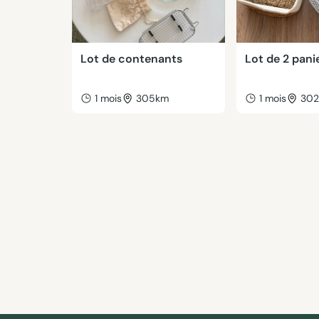
Lot de contenants
Lot de 2 pani
1 mois
305km
1 mois
30