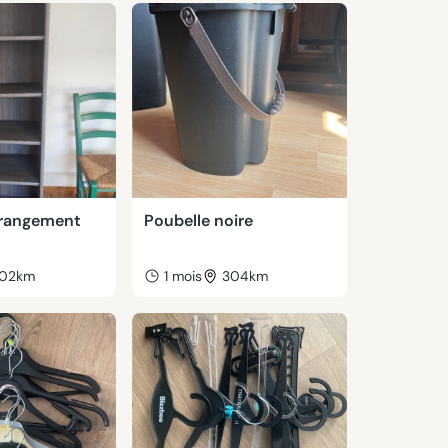
 rangement
Poubelle noire
02km
1 mois
304km