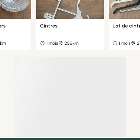
ers
Cintres
Lot de cint
2km
1 mois
299km
1 mois
2