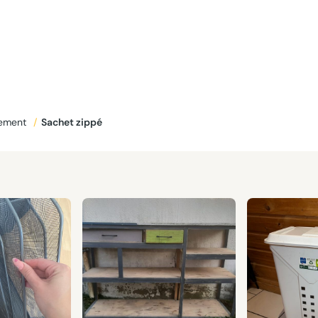
ement
/
Sachet zippé