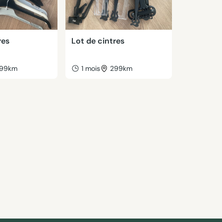
res
Lot de cintres
99km
1 mois
299km