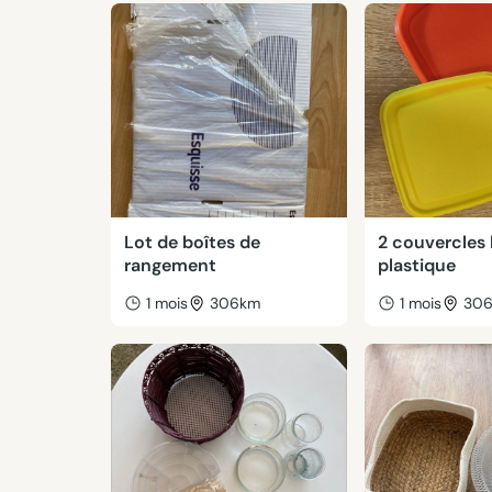
Lot de boîtes de
2 couvercles 
rangement
plastique
1 mois
306km
1 mois
30