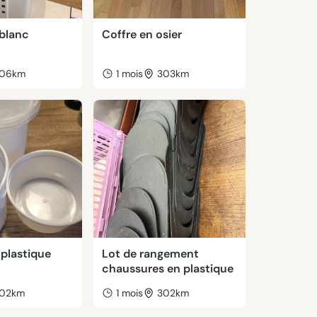
 blanc
Coffre en osier
06km
1 mois
303km
 plastique
Lot de rangement
chaussures en plastique
02km
1 mois
302km