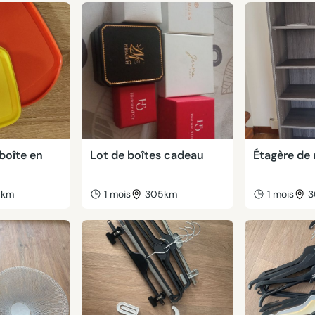
boîte en
Lot de boîtes cadeau
Étagère de
6km
1 mois
305km
1 mois
3