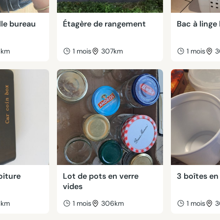
lle bureau
Étagère de rangement
Bac à linge
4km
1 mois
307km
1 mois
3
oiture
Lot de pots en verre
3 boîtes en
vides
4km
1 mois
306km
1 mois
3