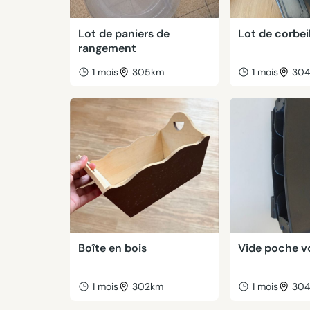
Lot de paniers de
Lot de corbei
rangement
1 mois
305km
1 mois
30
Boîte en bois
Vide poche v
1 mois
302km
1 mois
30