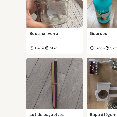
Bocal en verre
Gourdes
1 mois
5km
1 mois
5k
Lot de baguettes
Râpe à légum