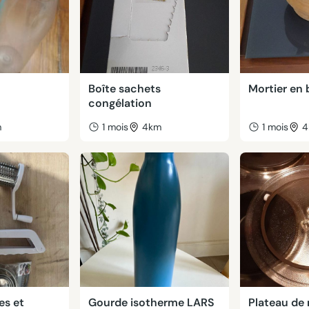
Boîte sachets
Mortier en 
congélation
m
1 mois
4km
1 mois
4
es et
Gourde isotherme LARS
Plateau de