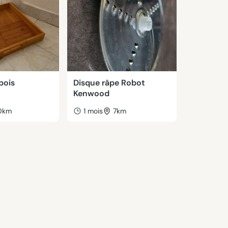
bois
Disque râpe Robot
Kenwood
0km
1 mois
7km