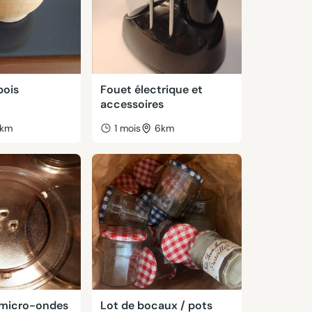
bois
Fouet électrique et
accessoires
km
1 mois
6km
 micro-ondes
Lot de bocaux / pots