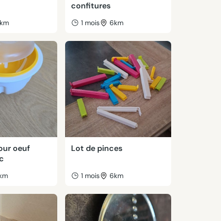
confitures
km
1 mois
6km
our oeuf
Lot de pinces
c
km
1 mois
6km