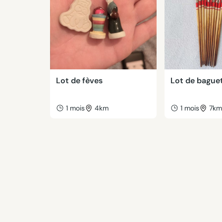
Lot de fèves
Lot de bague
1 mois
4km
1 mois
7k