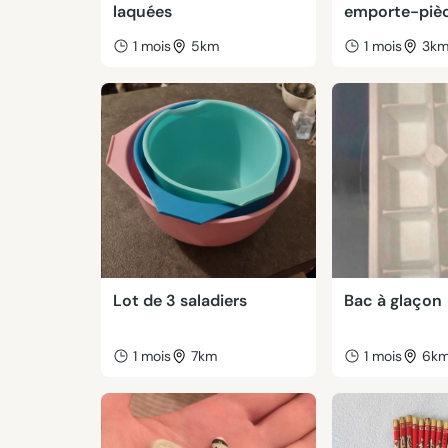
laquées
emporte-piè
1 mois
5km
1 mois
3k
Lot de 3 saladiers
Bac à glaçon
1 mois
7km
1 mois
6k