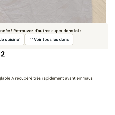
née ! Retrouvez d'autres super dons ici :
de cuisine"
Voir tous les dons
 2
r Réglable A récupéré très rapidement avant emmaus