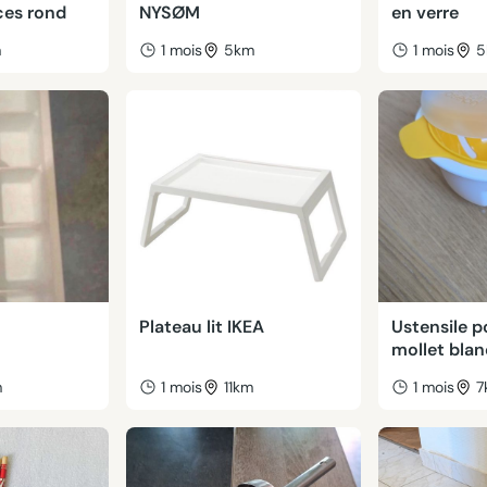
ces rond
NYSØM
en verre
m
1 mois
5km
1 mois
5
Plateau lit IKEA
Ustensile p
mollet blan
m
1 mois
11km
1 mois
7