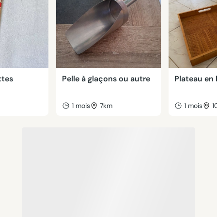
ttes
Pelle à glaçons ou autre
Plateau en 
m
1 mois
7km
1 mois
1