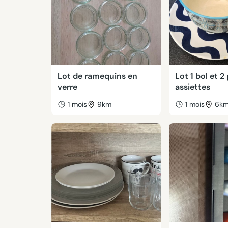
Lot de ramequins en
Lot 1 bol et 2
verre
assiettes
1 mois
9km
1 mois
6k