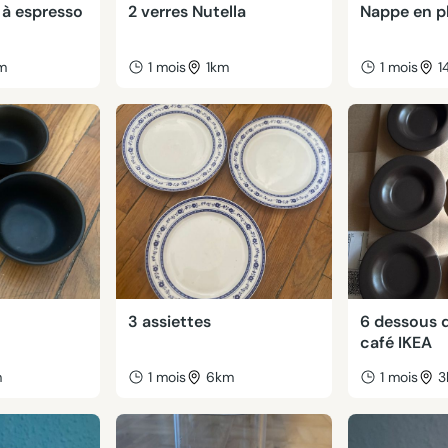
 à espresso
2 verres Nutella
Nappe en p
m
1 mois
1km
1 mois
1
3 assiettes
6 dessous d
café IKEA
m
1 mois
6km
1 mois
3