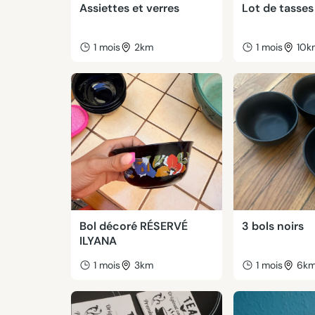
Assiettes et verres
Lot de tasses
1 mois
2km
1 mois
10k
Bol décoré RÉSERVÉ
3 bols noirs
ILYANA
1 mois
3km
1 mois
6k