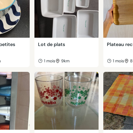
 petites
Lot de plats
Plateau rec
m
1 mois
9km
1 mois
8