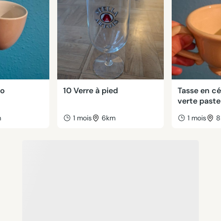
so
10 Verre à pied
Tasse en c
verte paste
m
1 mois
6km
1 mois
8