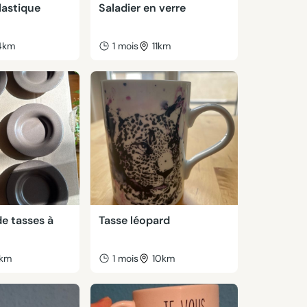
lastique
Saladier en verre
4km
1 mois
11km
e tasses à
Tasse léopard
km
1 mois
10km