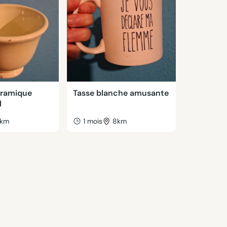
éramique
Tasse blanche amusante
l
km
1 mois
8km