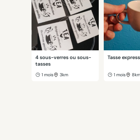
4 sous-verres ou sous-
Tasse expres
tasses
1 mois
3km
1 mois
8k