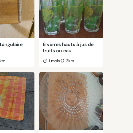
tangulaire
6 verres hauts à jus de
fruits ou eau
km
1 mois
3km