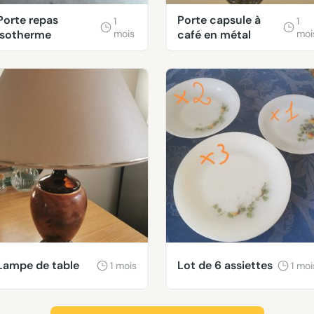
Porte repas
Porte capsule à
1
1
isotherme
mois
café en métal
moi
Lampe de table
Lot de 6 assiettes
1 mois
1 moi