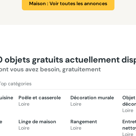
Maison : Voir toutes les annonces
0 objets gratuits actuellement di
ont vous avez besoin, gratuitement
Top catégories
uisine
Poêle et casserole
Décoration murale
Objet
Loire
Loire
décor
Loire
e
Linge de maison
Rangement
Entre
Loire
Loire
netto
Loire