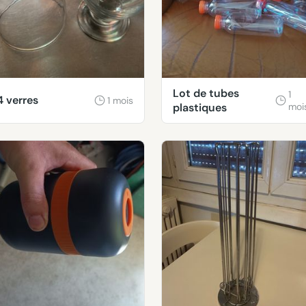
Lot de tubes
1
4 verres
1 mois
plastiques
moi