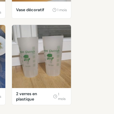
Vase décoratif
1 mois
s
2 verres en
1
s
plastique
mois