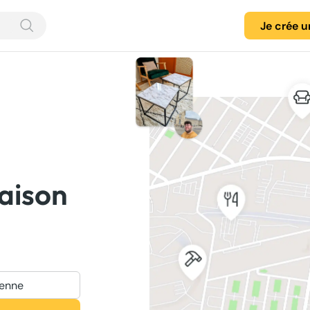
Je crée 
ienne