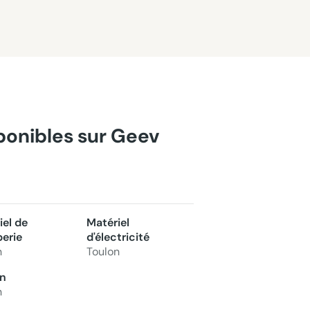
sponibles sur Geev
iel de
Matériel
erie
d'électricité
n
Toulon
n
n