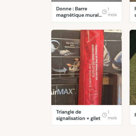
Donne : Barre
1
magnétique murale
mois
pour couteaux
ERNE
Triangle de
1
signalisation + gilet
mois