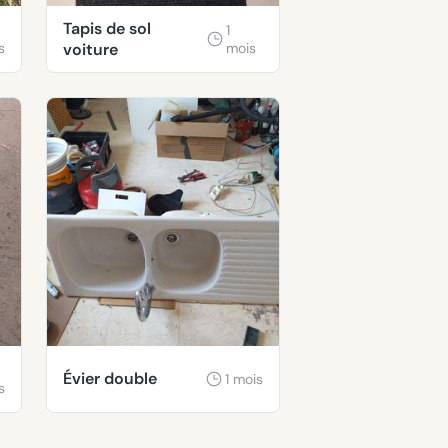
Tapis de sol
1
s
voiture
mois
Évier double
1 mois
s