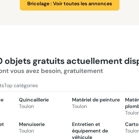
Bricolage : Voir toutes les annonces
0 objets gratuits actuellement di
ont vous avez besoin, gratuitement
ts
Top catégories
ue
Quincaillerie
Matériel de peinture
Matér
Toulon
Toulon
plomb
Toulo
et
Menuiserie
Entretien et
Carto
Toulon
équipement de
Toulo
véhicule