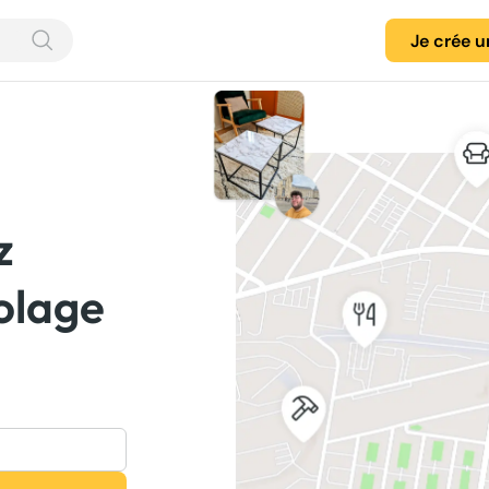
Je crée 
z