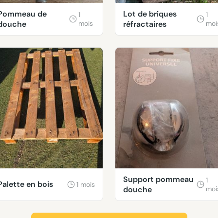
Pommeau de
Lot de briques
1
1
douche
mois
réfractaires
moi
Support pommeau
1
Palette en bois
1 mois
douche
moi