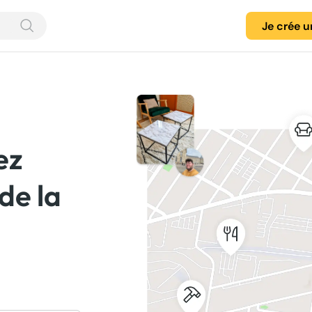
Je crée 
ez
 de la