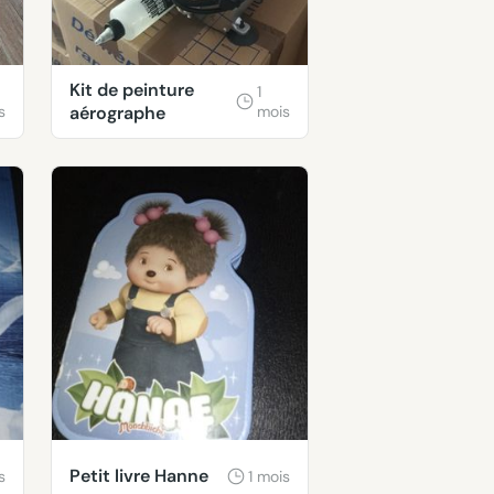
Kit de peinture
1
s
aérographe
mois
Petit livre Hanne
s
1 mois