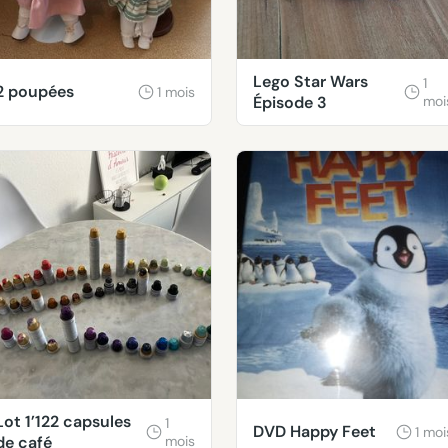
Lego Star Wars
1
2 poupées
1 mois
Épisode 3
moi
Lot 1’122 capsules
1
DVD Happy Feet
1 moi
de café
mois