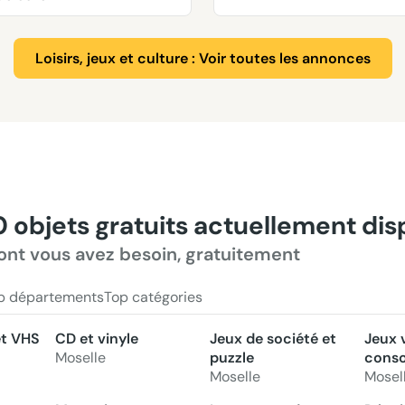
Loisirs, jeux et culture : Voir toutes les annonces
0 objets gratuits actuellement di
ont vous avez besoin, gratuitement
p départements
Top catégories
et VHS
CD et vinyle
Jeux de société et
Jeux 
Moselle
puzzle
conso
Moselle
Mosel