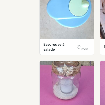
Essoreuse à
1
salade
mois