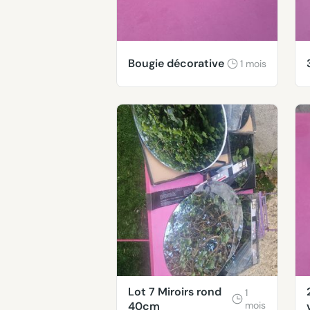
Bougie décorative
1 mois
Lot 7 Miroirs rond
1
40cm
mois