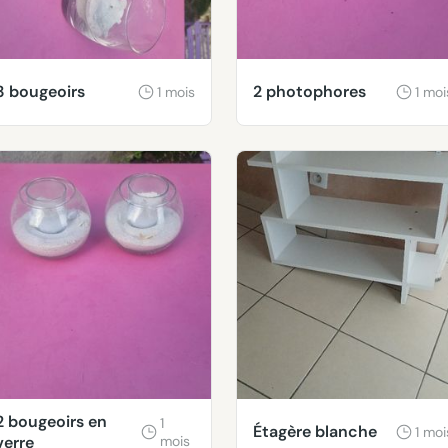
3 bougeoirs
2 photophores
1 mois
1 moi
2 bougeoirs en
1
Étagère blanche
1 moi
verre
mois