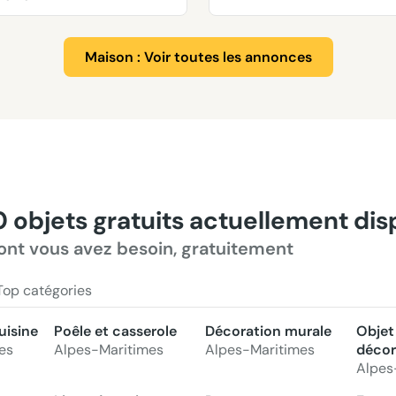
Maison : Voir toutes les annonces
0 objets gratuits actuellement di
ont vous avez besoin, gratuitement
Top catégories
uisine
Poêle et casserole
Décoration murale
Objet
es
Alpes-Maritimes
Alpes-Maritimes
décor
Alpes