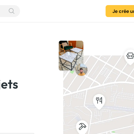
Je crée 
jets