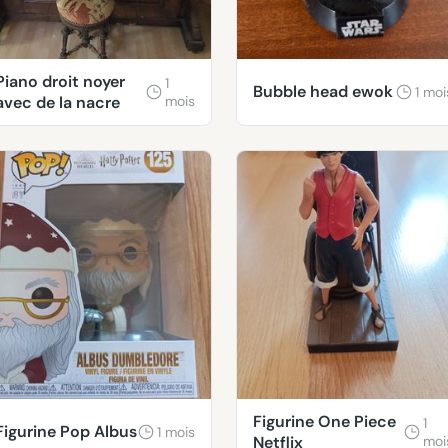
Piano droit noyer
1
Bubble head ewok
1 moi
avec de la nacre
mois
Figurine One Piece
1
Figurine Pop Albus
1 mois
Netflix
moi