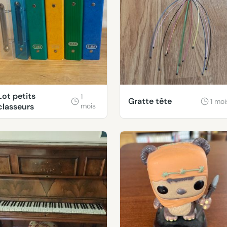
Lot petits
1
Gratte tête
1 moi
classeurs
mois