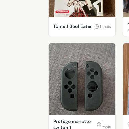
Tome 1 Soul Eater
1 mois
Protège manette
1
switch 1
mois