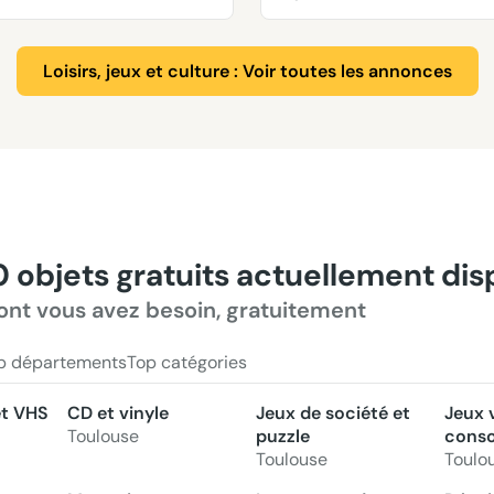
Loisirs, jeux et culture : Voir toutes les annonces
0 objets gratuits actuellement di
ont vous avez besoin, gratuitement
p départements
Top catégories
et VHS
CD et vinyle
Jeux de société et
Jeux 
Toulouse
puzzle
conso
Toulouse
Toulo