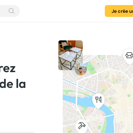
Je crée 
rez
 de la